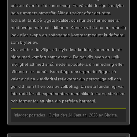
pricken över i:et i din inredning. En välvald design kan lyfta
hela rummets atmosfär. När du söker efter det rätta
fodralet, tänk på tygets kvalitet och hur det harmoniserar
med övriga material i ditt hem. Kanske vill du ha en enhetlig
look eller skapa en spännande kontrast med ett kuddfodral
som bryter av.
Oavsett hur du väljer att styla dina kuddar, kommer de att
bidra med komfort samt estetik. De ger dig även en unik
möjlighet att med små medel uppdatera din inredning efter
säsong eller humör. Kom ihåg, omsorgen du lägger på
valet av dina kuddfodral reflekterar din personliga stil och
gör ditt hem till en oas av välbehag. En sista fundering: var
inte rädd för att experimentera med olika texturer, storlekar
och former för att hitta din perfekta harmoni.
Inlägget postades i
Övrigt
den
14 Januari, 2026
av
Birgitta
.