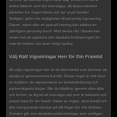
andra faktorer som bör övervägas, då dessa element
påverkar hur ringen känns och ser ut på handen.
Slutligen, glöm inte möjligheten till personlig ingravering.
Datum, namn eller en speciell mening kan addera en
ytterligare personlig touch. Med dessa råd i åtanke kan
resan mot att upptäcka den idealiska bröllopsringen för
män bli enklare och även riktigt njutbar.
Välj Rätt Vigselringar Herr för Din Framtid
Att välja vigselringar herr är ett stort beslut som kommer att
spegla er gemensamma framtid. Dessa ringar är inte bara
en tradition; de representerar en kärleksförklaring och
partnerskapets början. När du bläddrar igenom olika stilar
och former, ta dig tid att överväga vad som är bekvämt och
passar bäst för din livsstil. Vikten av ringen, dess bredd och
den övergripande känslan på ditt finger bör inte förbises.
Trenden går mot skräddarsydda lösningar som verkligen