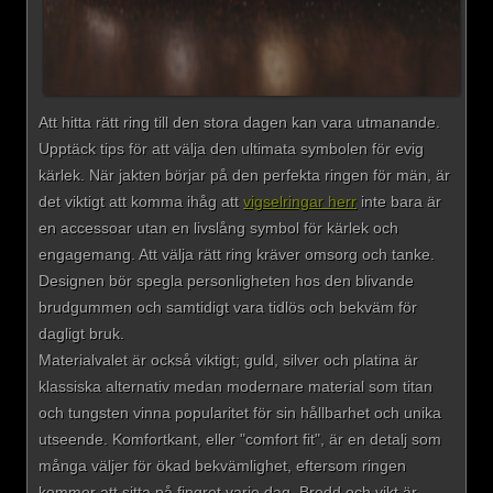
Att hitta rätt ring till den stora dagen kan vara utmanande.
Upptäck tips för att välja den ultimata symbolen för evig
kärlek. När jakten börjar på den perfekta ringen för män, är
det viktigt att komma ihåg att
vigselringar herr
inte bara är
en accessoar utan en livslång symbol för kärlek och
engagemang. Att välja rätt ring kräver omsorg och tanke.
Designen bör spegla personligheten hos den blivande
brudgummen och samtidigt vara tidlös och bekväm för
dagligt bruk.
Materialvalet är också viktigt; guld, silver och platina är
klassiska alternativ medan modernare material som titan
och tungsten vinna popularitet för sin hållbarhet och unika
utseende. Komfortkant, eller "comfort fit", är en detalj som
många väljer för ökad bekvämlighet, eftersom ringen
kommer att sitta på fingret varje dag. Bredd och vikt är