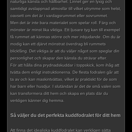
naturliga känsla och hållbarhet. Linnet ger en lyxig och
samtidigt avslappnad atmosfär till vilket utrymme som helst,
oavsett om det är i vardagsrummet eller sovrummet.
Men det är inte bara materialet som spelar roll. Färg och
mönster är minst lika viktiga. Ett ljusare tyg kan till exempel
få rummet att kännas större och mer inbjudande. Om du är
modig kan ett djärvt mönstrat överdrag bli rummets
blickfång. Det viktiga är att du väljer något som speglar din
personlighet och skapar den känsla du strävar efter.
För att hålla dina prydnadskuddar i toppskick, kom ihåg att
tvätta dem enligt instruktionerna. De flesta fodralen går att
ta av och kan maskintvättas, vilket är praktiskt för de som
har barn eller husdjur. I slutändan är det de små valen som
kan transformera ditt hem och skapa en plats där du
verkligen känner dig hemma.
Så väljer du det perfekta kuddfodralet för ditt hem
Att finna det idealiska kuddfodralet kan verkligen sätta