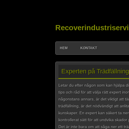
Recoverindustriservi
HEM
KONTAKT
Experten på Trädfällnin
Letar du efter någon som kan hjälpa dig
tips och råd för att välja rätt expert 
någonstans annars, är det viktigt att 
trädfällning, är det nödvändigt att anli
kunskaper. En expert kan säkert ta ner 
kontrollerat sätt för att undvika skad
Det är inte bara om att såga ner ett tr