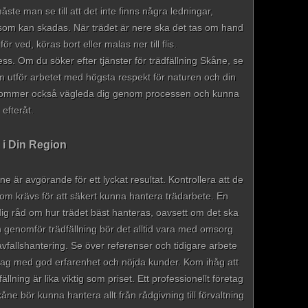
ste man se till att det inte finns några ledningar,
 som kan skadas. När trädet är nere ska det tas om hand
ör ved, köras bort eller malas ner till flis.
ess. Om du söker efter tjänster för trädfällning Skåne, se
som utför arbetet med högsta respekt för naturen och din
re kommer också vägleda dig genom processen och kunna
efteråt.
g i Din Region
kåne är avgörande för ett lyckat resultat. Kontrollera att de
om krävs för att säkert kunna hantera trädarbete. En
ig råd om hur trädet bäst hanteras, oavsett om det ska
 genomför trädfällning bör det alltid vara med omsorg
fallshantering. Se över referenser och tidigare arbete
företag med god erfarenhet och nöjda kunder. Kom ihåg att
llning är lika viktig som priset. Ett professionellt företag
åne bör kunna hantera allt från rådgivning till förvaltning