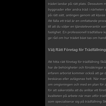
trädet landar på rätt plats. Dessutom må
byggnader eller andra träd i närheten
på rätt sätt, antingen genom att klyvas f
Att fälla ett träd är en omfattande proc
till att du väljer en tjänsteleverantör 
fastighet. En professionell trädfälla
ge råd om hur trädet bäst tas om hand 
Välj Rätt Företag för Trädfällnin
Att hitta rätt företag för trädfällning S
har de behörigheter och försäkringar s
erfaren arborist kommer också att ge d
beskäras eller avlägsnas helt. När man
om omgivningen och med en plan för av
för att säkerställa att du anlitar ett 
kvaliteten på arbete när man utför trädfä
som specialiserar sig på trädfällning Sk